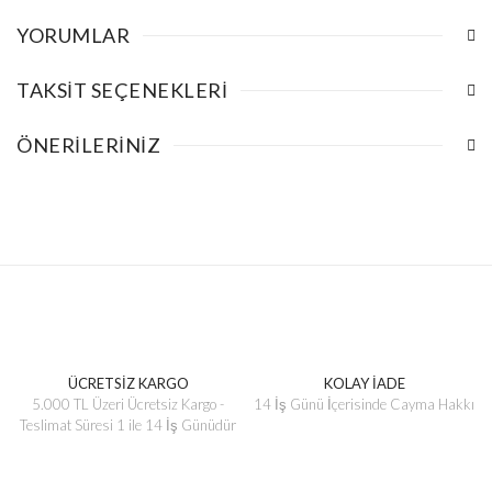
YORUMLAR
TAKSIT SEÇENEKLERI
ÖNERILERINIZ
ÜCRETSİZ KARGO
KOLAY İADE
5.000 TL Üzeri Ücretsiz Kargo -
14 İş Günü İçerisinde Cayma Hakkı
Teslimat Süresi 1 ile 14 İş Günüdür