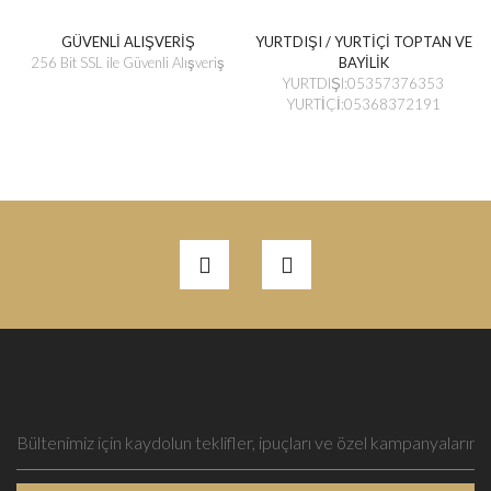
GÜVENLİ ALIŞVERİŞ
YURTDIŞI / YURTİÇİ TOPTAN VE
256 Bit SSL ile Güvenli Alışveriş
BAYİLİK
YURTDIŞI:05357376353
YURTİÇİ:05368372191