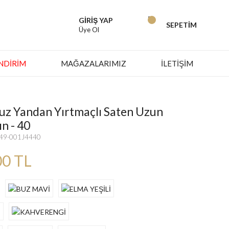
GİRİŞ YAP
SEPETİM
Üye Ol
İNDIRIM
MAĞAZALARIMIZ
İLETİŞİM
z Yandan Yırtmaçlı Saten Uzun
ın - 40
649-001J4440
00 TL