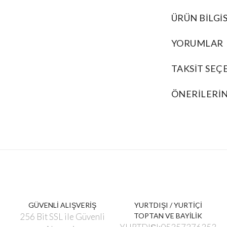
ÜRÜN BILGIS
YORUMLAR
TAKSIT SEÇ
ÖNERILERIN
GÜVENLİ ALIŞVERİŞ
YURTDIŞI / YURTİÇİ
256 Bit SSL ile Güvenli
TOPTAN VE BAYİLİK