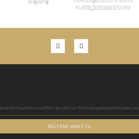
YURTDIŞI:05357376353
Alışveriş
YURTİÇİ:05368372191
BÜLTENE KAYIT OL