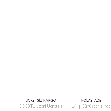
ÜCRETSİZ KARGO
KOLAY İADE
5.000 TL Üzeri Ücretsiz
14 İş Günü İçerisinde