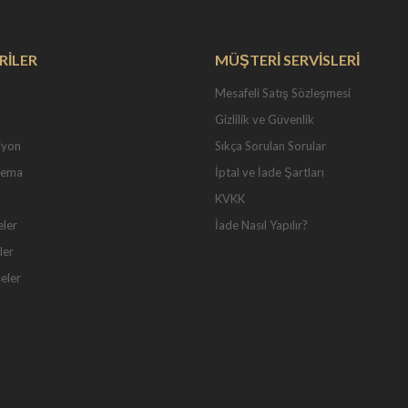
RİLER
MÜŞTERİ SERVİSLERİ
Mesafeli Satış Sözleşmesi
Gizlilik ve Güvenlik
iyon
Sıkça Sorulan Sorular
Tema
İptal ve İade Şartları
KVKK
eler
İade Nasıl Yapılır?
ler
seler