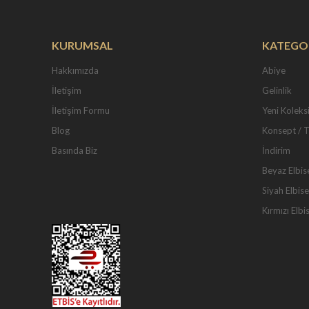
KURUMSAL
KATEGO
Hakkımızda
Abiye
İletişim
Gelinlik
İletişim Formu
Yeni Koleks
Blog
Konsept / 
Basında Biz
İndirim
Beyaz Elbis
Siyah Elbise
Kırmızı Elbi