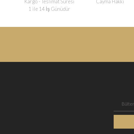
Kargo - Teslimat Süresi
Cayma Hakkı
1 ile 14 İş Günüdür