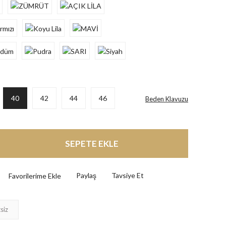
40
42
44
46
Beden Klavuzu
SEPETE EKLE
Paylaş
Tavsiye Et
siz