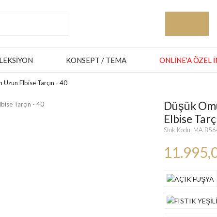
LEKSIYON
KONSEPT / TEMA
ONLINE'A ÖZEL 
Uzun Elbise Tarçın - 40
Düşük Omu
Elbise Tarç
Stok Kodu: MA-B5
11.995,