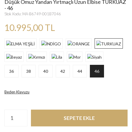
Düşük Omuz Yandan Yırtmaçlı Uzun Elbise TURKUAZ
- 46
Stok Kodu: MA-B6749-001B7046
10.995,00 TL
36
38
40
42
44
46
Beden Klavuzu
SEPETE EKLE