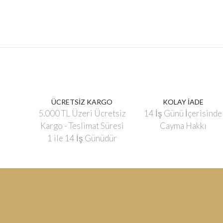
ÜCRETSİZ KARGO
KOLAY İADE
5.000 TL Üzeri Ücretsiz
14 İş Günü İçerisinde
Kargo - Teslimat Süresi
Cayma Hakkı
1 ile 14 İş Günüdür