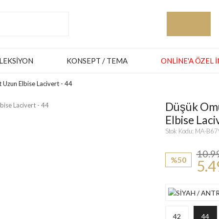
LEKSIYON
KONSEPT / TEMA
ONLINE'A ÖZEL 
Uzun Elbise Lacivert - 44
Düşük Omu
Elbise Laci
Stok Kodu: MA-B6
10.9
%50
5.4
42
44