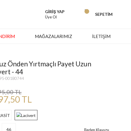
GİRİŞ YAP
SEPETİM
Üye Ol
İNDIRIM
MAĞAZALARIMIZ
İLETİŞİM
z Önden Yırtmaçlı Payet Uzun
vert - 44
795-001B0744
95,00 TL
97,50 TL
46
Beden Klavuzu