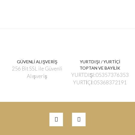
GÜVENLİ ALIŞVERİŞ
YURTDIŞI / YURTİÇİ
256 Bit SSL ile Güvenli
TOPTAN VE BAYİLİK
YURTDIŞI:05357376353
Alışveriş
YURTİÇİ:05368372191