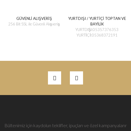
GÜVENLİ ALIŞVERİŞ
YURTDIŞI / YURTİÇİ TOPTAN VE
256 Bit SSL ile Güvenli Alışveriş
BAYİLİK
YURTDIŞI:05357376353
YURTİÇİ:05368372191