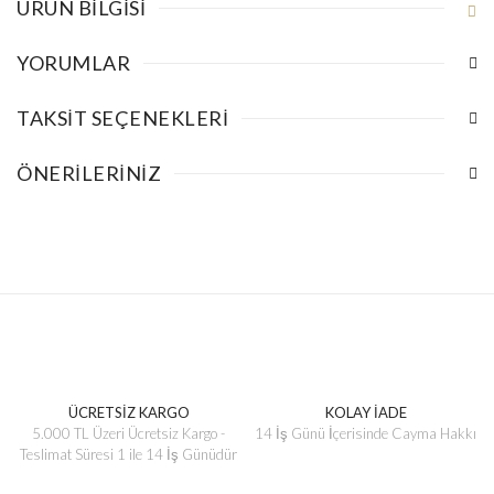
ÜRÜN BILGISI
YORUMLAR
TAKSIT SEÇENEKLERI
ÖNERILERINIZ
ÜCRETSİZ KARGO
KOLAY İADE
5.000 TL Üzeri Ücretsiz Kargo -
14 İş Günü İçerisinde Cayma Hakkı
Teslimat Süresi 1 ile 14 İş Günüdür