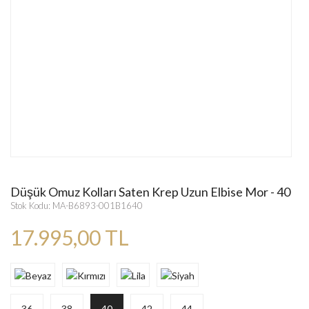
Düşük Omuz Kolları Saten Krep Uzun Elbise Mor - 40
Stok Kodu: MA-B6893-001B1640
17.995,00 TL
36
38
40
42
44