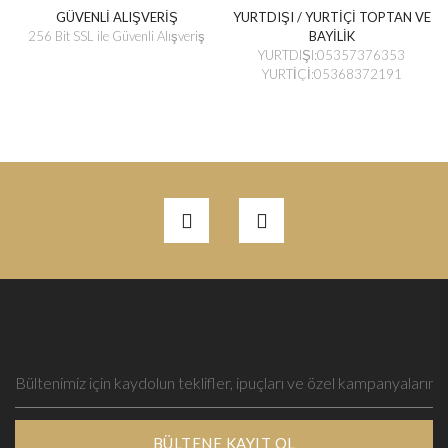
GÜVENLİ ALIŞVERİŞ
YURTDIŞI / YURTİÇİ TOPTAN VE
256 Bit SSL ile Güvenli Alışveriş
BAYİLİK
YURTDIŞI:05357376353
YURTİÇİ:05368372191
BÜLTENE KAYIT OL