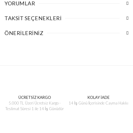
YORUMLAR
TAKSIT SEÇENEKLERI
ÖNERILERINIZ
ÜCRETSİZ KARGO
KOLAY İADE
5.000 TL Üzeri Ücretsiz Kargo -
14 İş Günü İçerisinde Cayma Hakkı
Teslimat Süresi 1 ile 14 İş Günüdür