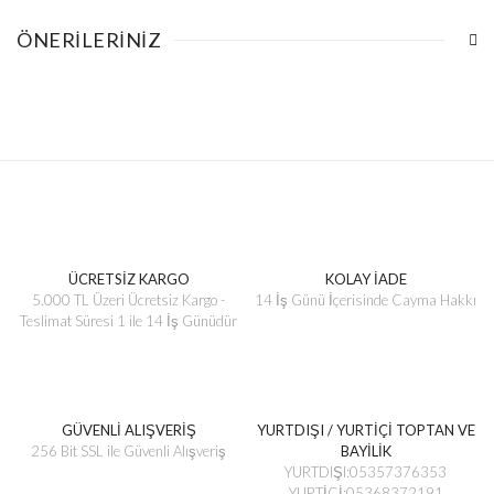
ÖNERILERINIZ
ÜCRETSİZ KARGO
KOLAY İADE
5.000 TL Üzeri Ücretsiz Kargo -
14 İş Günü İçerisinde Cayma Hakkı
Teslimat Süresi 1 ile 14 İş Günüdür
GÜVENLİ ALIŞVERİŞ
YURTDIŞI / YURTİÇİ TOPTAN VE
256 Bit SSL ile Güvenli Alışveriş
BAYİLİK
YURTDIŞI:05357376353
YURTİÇİ:05368372191