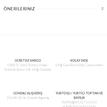
ÖNERILERINIZ
ÜCRETSİZ KARGO
KOLAY İADE
5.000 TL Üzeri Ücretsiz Kargo -
14 İş Günü İçerisinde Cayma Hakkı
Teslimat Süresi 1 ile 14 İş Günüdür
GÜVENLİ ALIŞVERİŞ
YURTDIŞI / YURTİÇİ TOPTAN VE
256 Bit SSL ile Güvenli Alışveriş
BAYİLİK
YURTDIŞI:05357376353
YURTİÇİ:05368372191