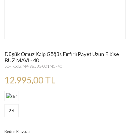
Düşük Omuz Kalp Göğüs Fırfırlı Payet Uzun Elbise
BUZ MAVİ - 40
Stok Kodu: MA-B6533-001M1740
12.995,00 TL
36
Beden Klavuzu