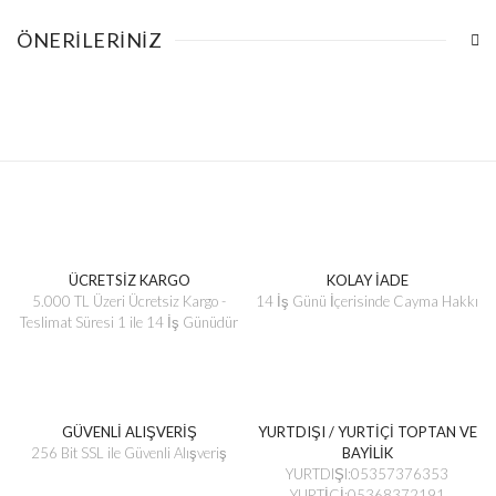
ÖNERILERINIZ
ÜCRETSİZ KARGO
KOLAY İADE
5.000 TL Üzeri Ücretsiz Kargo -
14 İş Günü İçerisinde Cayma Hakkı
Teslimat Süresi 1 ile 14 İş Günüdür
GÜVENLİ ALIŞVERİŞ
YURTDIŞI / YURTİÇİ TOPTAN VE
256 Bit SSL ile Güvenli Alışveriş
BAYİLİK
YURTDIŞI:05357376353
YURTİÇİ:05368372191