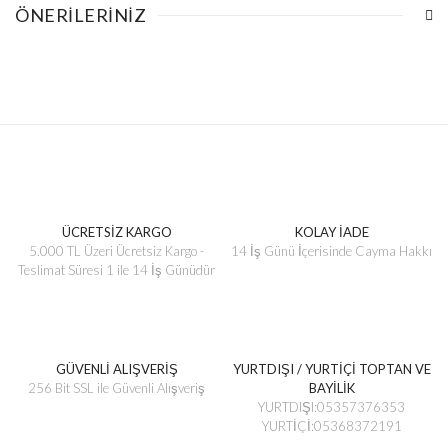
ÖNERILERINIZ
ÜCRETSİZ KARGO
KOLAY İADE
5.000 TL Üzeri Ücretsiz Kargo -
14 İş Günü İçerisinde Cayma Hakkı
Teslimat Süresi 1 ile 14 İş Günüdür
GÜVENLİ ALIŞVERİŞ
YURTDIŞI / YURTİÇİ TOPTAN VE
256 Bit SSL ile Güvenli Alışveriş
BAYİLİK
YURTDIŞI:05357376353
YURTİÇİ:05368372191