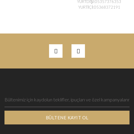
YURTDIŞI:05357376353
YURTİÇİ:05368372191
BÜLTENE KAYIT OL