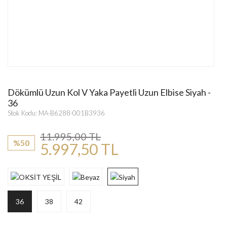
Dökümlü Uzun Kol V Yaka Payetli Uzun Elbise Siyah -
36
Stok Kodu: MA-B6288-001B3936
11.995,00 TL
%50
5.997,50 TL
36
38
42