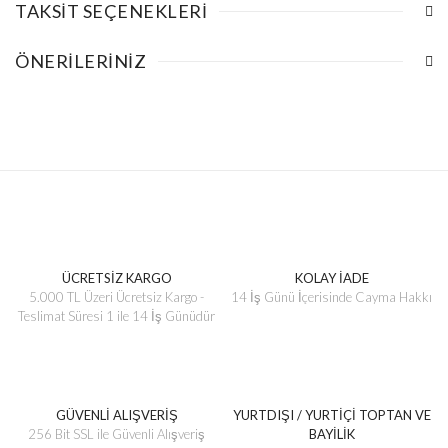
TAKSIT SEÇENEKLERI
ÖNERILERINIZ
ÜCRETSİZ KARGO
KOLAY İADE
5.000 TL Üzeri Ücretsiz Kargo -
14 İş Günü İçerisinde Cayma Hakkı
Teslimat Süresi 1 ile 14 İş Günüdür
GÜVENLİ ALIŞVERİŞ
YURTDIŞI / YURTİÇİ TOPTAN VE
256 Bit SSL ile Güvenli Alışveriş
BAYİLİK