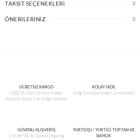
TAKSIT SEÇENEKLERI
ÖNERILERINIZ
ÜCRETSİZ KARGO
KOLAY İADE
5.000 TL Üzeri Ücretsiz Kargo -
14 İş Günü İçerisinde Cayma Hakkı
Teslimat Süresi 1 ile 14 İş Günüdür
GÜVENLİ ALIŞVERİŞ
YURTDIŞI / YURTİÇİ TOPTAN VE
256 Bit SSL ile Güvenli Alışveriş
BAYİLİK