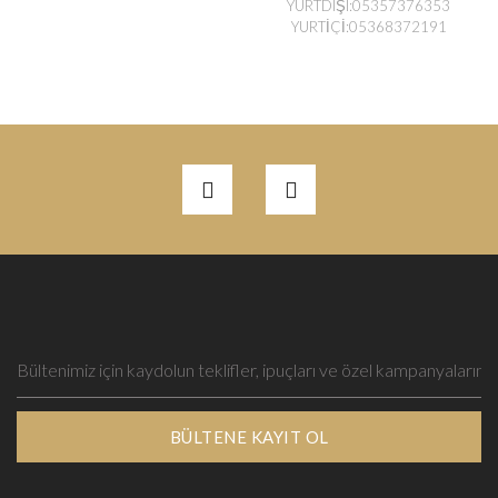
YURTDIŞI:05357376353
YURTİÇİ:05368372191
BÜLTENE KAYIT OL