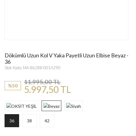
Dökümlü Uzun Kol V Yaka Payetli Uzun Elbise Beyaz -
36
Stok Kodu: MA-B6288-001A290
11.995,00 TL
%50
5.997,50 TL
36
38
42