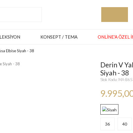
LEKSIYON
KONSEPT / TEMA
ONLINE'A ÖZEL 
ısa Elbise Siyah - 38
Derin V Yak
Siyah - 38
Stok Kodu: MA-B6
9.995,0
36
40