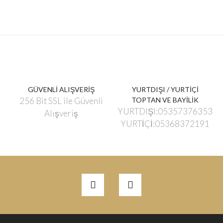
GÜVENLİ ALIŞVERİŞ
YURTDIŞI / YURTİÇİ
256 Bit SSL ile Güvenli
TOPTAN VE BAYİLİK
YURTDIŞI:05357376353
Alışveriş
YURTİÇİ:05368372191