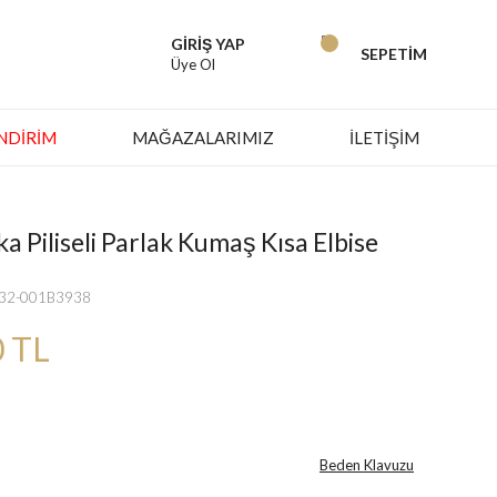
GİRİŞ YAP
SEPETİM
Üye Ol
İNDIRIM
MAĞAZALARIMIZ
İLETİŞİM
a Piliseli Parlak Kumaş Kısa Elbise
532-001B3938
0 TL
Beden Klavuzu