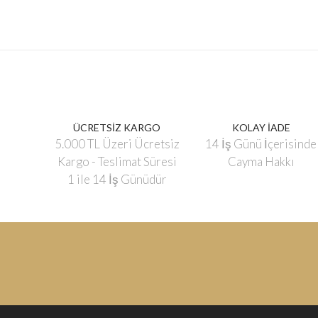
ÜCRETSİZ KARGO
KOLAY İADE
5.000 TL Üzeri Ücretsiz
14 İş Günü İçerisinde
Kargo - Teslimat Süresi
Cayma Hakkı
1 ile 14 İş Günüdür