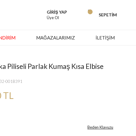
GİRİŞ YAP
SEPETİM
Üye Ol
İNDIRIM
MAĞAZALARIMIZ
İLETİŞİM
a Piliseli Parlak Kumaş Kısa Elbise
532-001B391
0 TL
Beden Klavuzu