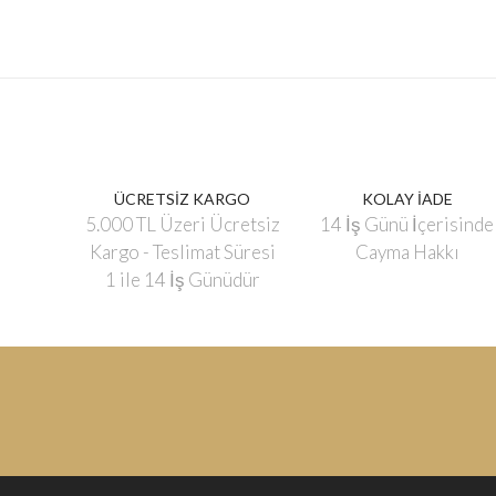
ÜCRETSİZ KARGO
KOLAY İADE
5.000 TL Üzeri Ücretsiz
14 İş Günü İçerisinde
Kargo - Teslimat Süresi
Cayma Hakkı
1 ile 14 İş Günüdür