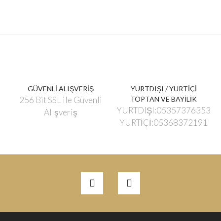
GÜVENLİ ALIŞVERİŞ
YURTDIŞI / YURTİÇİ
256 Bit SSL ile Güvenli
TOPTAN VE BAYİLİK
YURTDIŞI:05357376353
Alışveriş
YURTİÇİ:05368372191