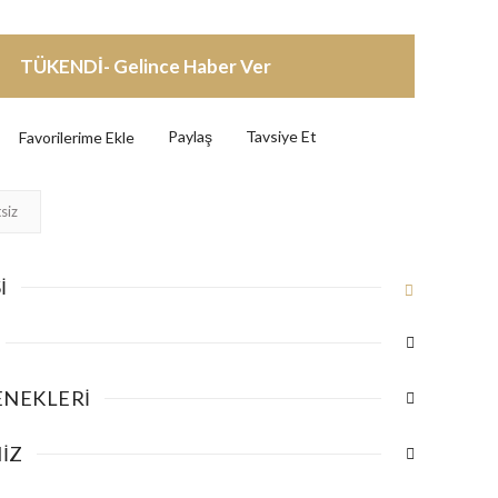
TÜKENDİ- Gelince Haber Ver
Paylaş
Tavsiye Et
siz
I
ENEKLERI
IZ