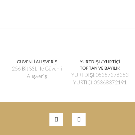
GÜVENLİ ALIŞVERİŞ
YURTDIŞI / YURTİÇİ
256 Bit SSL ile Güvenli
TOPTAN VE BAYİLİK
YURTDIŞI:05357376353
Alışveriş
YURTİÇİ:05368372191