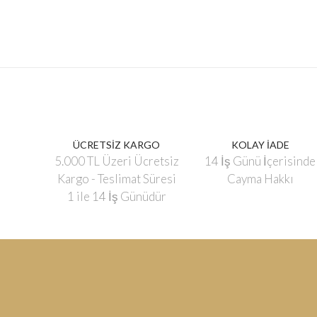
ÜCRETSİZ KARGO
KOLAY İADE
5.000 TL Üzeri Ücretsiz
14 İş Günü İçerisinde
Kargo - Teslimat Süresi
Cayma Hakkı
1 ile 14 İş Günüdür