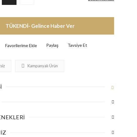
TÜKENDİ- Gelince Haber Ver
Paylaş
Tavsiye Et
siz
Kampanyalı Ürün
I
ENEKLERI
IZ