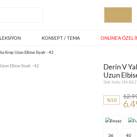
LEKSIYON
KONSEPT / TEMA
ONLINE'A ÖZEL 
uı Krep Uzun Elbise Siyah - 42
Derin V Ya
Uzun Elbise
Stok Kodu: MA-B6
12.9
%50
6.4
36
40