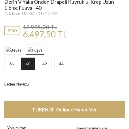
Derin V Yaka Önden Drapeli Kuyrukluı Krep Uzun
Elbise Fuşya - 40
Stok Kodu: MA-B6273-001A552
12.995,00 TL
%50
6.497,50 TL
36
40
42
44
Beden Klavuzu
TÜKENDİ- Gelince Haber Ver
Yorum Yaz