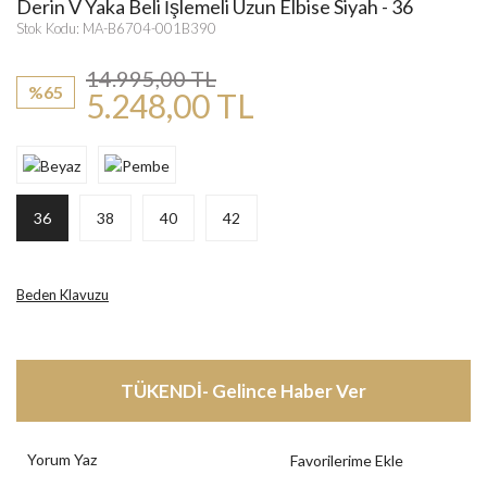
Derin V Yaka Beli İşlemeli Uzun Elbise Siyah - 36
Stok Kodu: MA-B6704-001B390
14.995,00 TL
%65
5.248,00 TL
36
38
40
42
Beden Klavuzu
TÜKENDİ- Gelince Haber Ver
Yorum Yaz