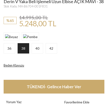
Derin V Yaka Beli İşlemeli Uzun Elbise AÇIK MAVİ - 38
Stok Kodu: MA-B6704-001F831
14.995,00 TL
%65
5.248,00 TL
36
38
40
42
Beden Klavuzu
TÜKENDİ- Gelince Haber Ver
Yorum Yaz