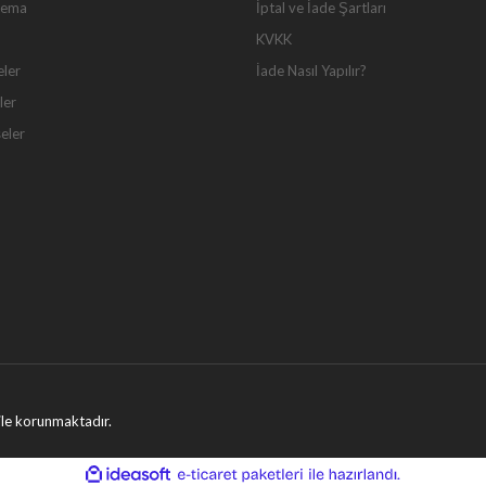
Tema
İptal ve İade Şartları
KVKK
eler
İade Nasıl Yapılır?
ler
seler
ı ile korunmaktadır.
ile
ideasoft
e-