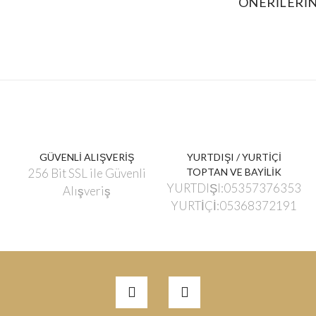
ÖNERILERIN
GÜVENLİ ALIŞVERİŞ
YURTDIŞI / YURTİÇİ
256 Bit SSL ile Güvenli
TOPTAN VE BAYİLİK
YURTDIŞI:05357376353
Alışveriş
YURTİÇİ:05368372191