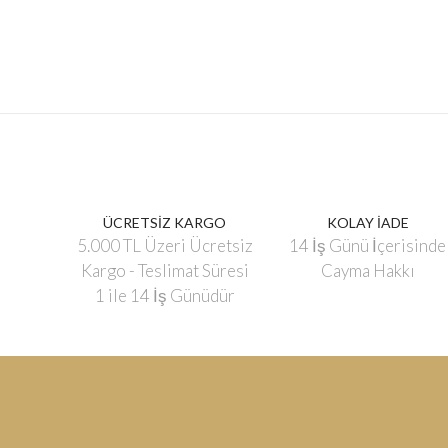
ÜCRETSİZ KARGO
KOLAY İADE
5.000 TL Üzeri Ücretsiz
14 İş Günü İçerisinde
Kargo - Teslimat Süresi
Cayma Hakkı
1 ile 14 İş Günüdür