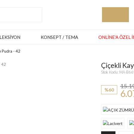
LEKSIYON
KONSEPT / TEMA
ONLINE'A ÖZEL 
e Pudra - 42
Çiçekli Kay
Stok Kodu: MA-B
15.1
%60
6.0