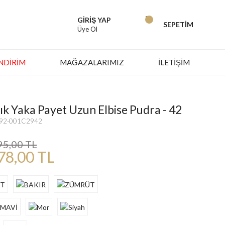
GİRİŞ YAP
SEPETİM
Üye Ol
İNDIRIM
MAĞAZALARIMIZ
İLETİŞİM
ık Yaka Payet Uzun Elbise Pudra - 42
6692-001C2942
95,00 TL
78,00 TL