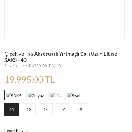
Çiçek ve Taş Aksesuarlı Yırtmaçlı Şallı Uzun Elbise
SAKS - 40
Stok Kodu: MA-B6370-001B3040
19.995,00 TL
40
42
44
46
48
Beden Klavuzu