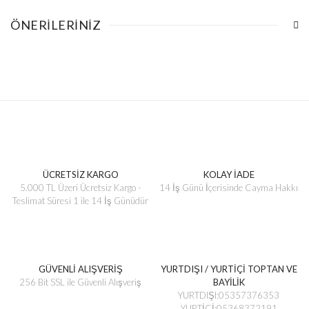
ÖNERILERINIZ
ÜCRETSİZ KARGO
KOLAY İADE
5.000 TL Üzeri Ücretsiz Kargo -
14 İş Günü İçerisinde Cayma Hakkı
Teslimat Süresi 1 ile 14 İş Günüdür
GÜVENLİ ALIŞVERİŞ
YURTDIŞI / YURTİÇİ TOPTAN VE
256 Bit SSL ile Güvenli Alışveriş
BAYİLİK
YURTDIŞI:05357376353
YURTİÇİ:05368372191