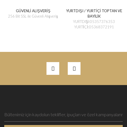
GÜVENLİ ALIŞVERİŞ
YURTDIŞI / YURTİÇİ TOPTAN VE
256 Bit SSL ile Güvenli Alışveriş
BAYİLİK
YURTDIŞI:05357376353
YURTİÇİ:05368372191