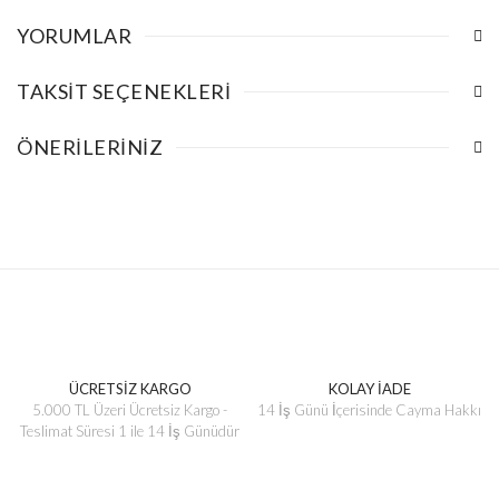
YORUMLAR
TAKSIT SEÇENEKLERI
ÖNERILERINIZ
ÜCRETSİZ KARGO
KOLAY İADE
5.000 TL Üzeri Ücretsiz Kargo -
14 İş Günü İçerisinde Cayma Hakkı
Teslimat Süresi 1 ile 14 İş Günüdür