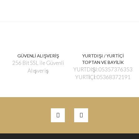
GÜVENLİ ALIŞVERİŞ
YURTDIŞI / YURTİÇİ
256 Bit SSL ile Güvenli
TOPTAN VE BAYİLİK
YURTDIŞI:05357376353
Alışveriş
YURTİÇİ:05368372191