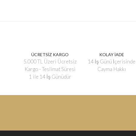
ÜCRETSİZ KARGO
KOLAY İADE
5.000 TL Üzeri Ücretsiz
14 İş Günü İçerisinde
Kargo - Teslimat Süresi
Cayma Hakkı
1 ile 14 İş Günüdür