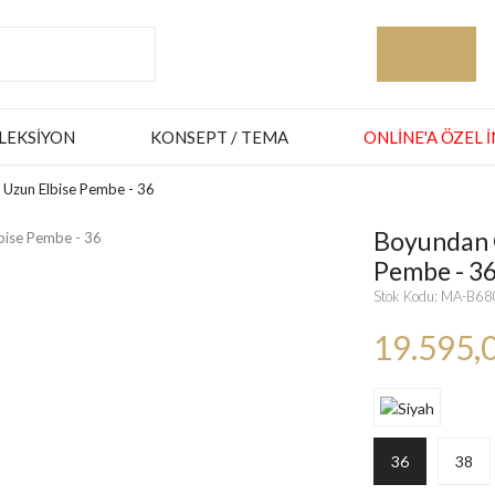
LEKSIYON
KONSEPT / TEMA
ONLINE'A ÖZEL 
 Uzun Elbise Pembe - 36
Boyundan G
Pembe - 3
Stok Kodu: MA-B6
19.595,
36
38