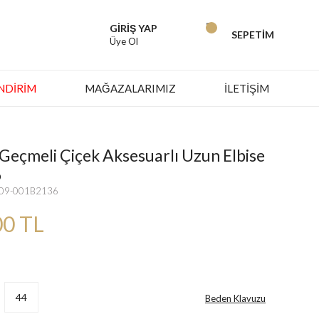
GİRİŞ YAP
SEPETİM
Üye Ol
İNDIRIM
MAĞAZALARIMIZ
İLETİŞİM
eçmeli Çiçek Aksesuarlı Uzun Elbise
6
809-001B2136
00 TL
44
Beden Klavuzu