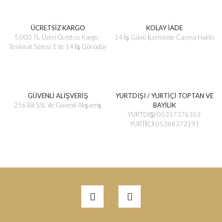
ÜCRETSİZ KARGO
KOLAY İADE
5.000 TL Üzeri Ücretsiz Kargo -
14 İş Günü İçerisinde Cayma Hakkı
Teslimat Süresi 1 ile 14 İş Günüdür
GÜVENLİ ALIŞVERİŞ
YURTDIŞI / YURTİÇİ TOPTAN VE
256 Bit SSL ile Güvenli Alışveriş
BAYİLİK
YURTDIŞI:05357376353
YURTİÇİ:05368372191