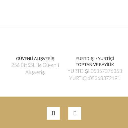
GÜVENLİ ALIŞVERİŞ
YURTDIŞI / YURTİÇİ
256 Bit SSL ile Güvenli
TOPTAN VE BAYİLİK
YURTDIŞI:05357376353
Alışveriş
YURTİÇİ:05368372191