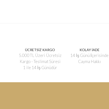
ÜCRETSİZ KARGO
KOLAY İADE
5.000 TL Üzeri Ücretsiz
14 İş Günü İçerisinde
Kargo - Teslimat Süresi
Cayma Hakkı
1 ile 14 İş Günüdür