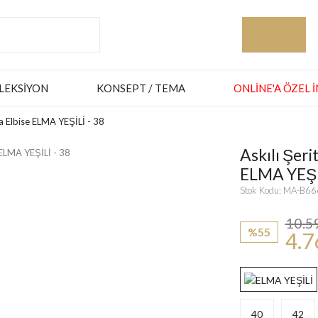
LEKSIYON
KONSEPT / TEMA
ONLINE'A ÖZEL 
sa Elbise ELMA YEŞİLİ - 38
Askılı Şeri
ELMA YEŞİL
Stok Kodu: MA-B6
10.5
%55
4.7
40
42