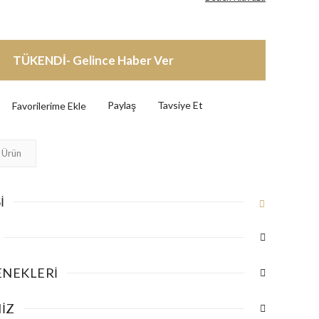
TÜKENDİ- Gelince Haber Ver
Paylaş
Tavsiye Et
 Ürün
I
ENEKLERI
IZ