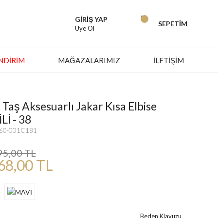
GİRİŞ YAP
SEPETİM
Üye Ol
İNDIRIM
MAĞAZALARIMIZ
İLETİŞİM
t Taş Aksesuarlı Jakar Kısa Elbise
İ - 38
660-001C181
95,00 TL
68,00 TL
Beden Klavuzu