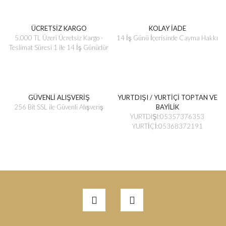
ÜCRETSİZ KARGO
KOLAY İADE
5.000 TL Üzeri Ücretsiz Kargo -
14 İş Günü İçerisinde Cayma Hakkı
Teslimat Süresi 1 ile 14 İş Günüdür
GÜVENLİ ALIŞVERİŞ
YURTDIŞI / YURTİÇİ TOPTAN VE
256 Bit SSL ile Güvenli Alışveriş
BAYİLİK
YURTDIŞI:05357376353
YURTİÇİ:05368372191