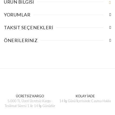
ÜRÜN BILGISI
YORUMLAR
TAKSIT SEÇENEKLERI
ÖNERILERINIZ
ÜCRETSİZ KARGO
KOLAY İADE
5.000 TL Üzeri Ücretsiz Kargo -
14 İş Günü İçerisinde Cayma Hakkı
Teslimat Süresi 1 ile 14 İş Günüdür