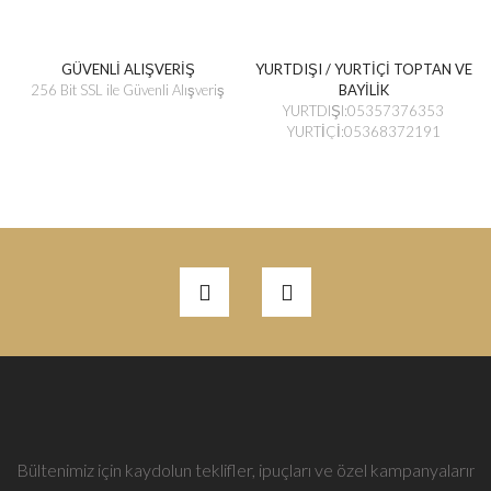
GÜVENLİ ALIŞVERİŞ
YURTDIŞI / YURTİÇİ TOPTAN VE
256 Bit SSL ile Güvenli Alışveriş
BAYİLİK
YURTDIŞI:05357376353
YURTİÇİ:05368372191