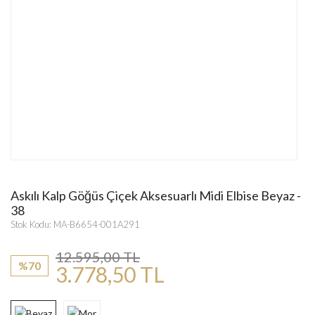
Askılı Kalp Göğüs Çiçek Aksesuarlı Midi Elbise Beyaz -
38
Stok Kodu: MA-B6654-001A291
12.595,00 TL
%70
3.778,50 TL