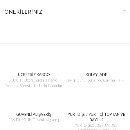
ÖNERILERINIZ
ÜCRETSİZ KARGO
KOLAY İADE
5.000 TL Üzeri Ücretsiz Kargo -
14 İş Günü İçerisinde Cayma Hakkı
Teslimat Süresi 1 ile 14 İş Günüdür
GÜVENLİ ALIŞVERİŞ
YURTDIŞI / YURTİÇİ TOPTAN VE
256 Bit SSL ile Güvenli Alışveriş
BAYİLİK
YURTDIŞI:05357376353