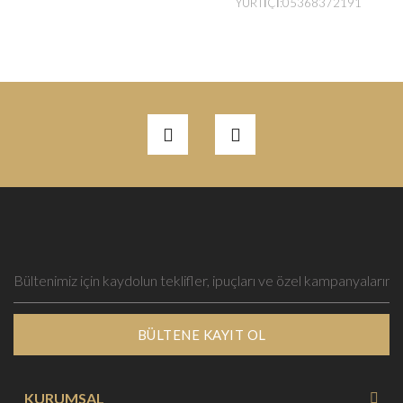
YURTİÇİ:05368372191
BÜLTENE KAYIT OL
KURUMSAL