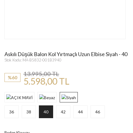
Askılı Düşük Balon Kol Yırtmaçlı Uzun Elbise Siyah - 40
Stok Kodu: MA-B5832-001B3940
13.995,00 TL
%60
5.598,00 TL
36
38
40
42
44
46
Beden Klavuzu