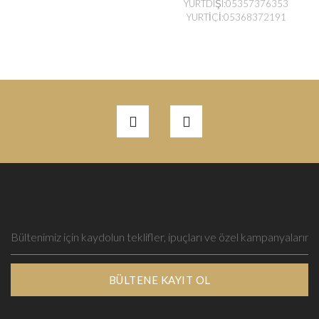
YURTDIŞI:05357376353
YURTİÇİ:05368372191
BÜLTENE KAYIT OL