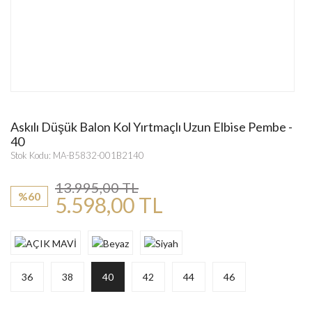
Askılı Düşük Balon Kol Yırtmaçlı Uzun Elbise Pembe -
40
Stok Kodu: MA-B5832-001B2140
13.995,00 TL
%60
5.598,00 TL
36
38
40
42
44
46