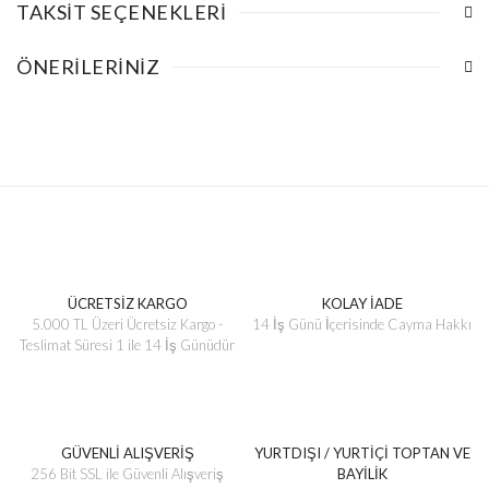
TAKSIT SEÇENEKLERI
ÖNERILERINIZ
ÜCRETSİZ KARGO
KOLAY İADE
5.000 TL Üzeri Ücretsiz Kargo -
14 İş Günü İçerisinde Cayma Hakkı
Teslimat Süresi 1 ile 14 İş Günüdür
GÜVENLİ ALIŞVERİŞ
YURTDIŞI / YURTİÇİ TOPTAN VE
256 Bit SSL ile Güvenli Alışveriş
BAYİLİK