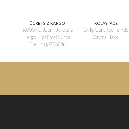
ÜCRETSİZ KARGO
KOLAY İADE
5.000 TL Üzeri Ücretsiz
14 İş Günü İçerisinde
Kargo - Teslimat Süresi
Cayma Hakkı
1 ile 14 İş Günüdür