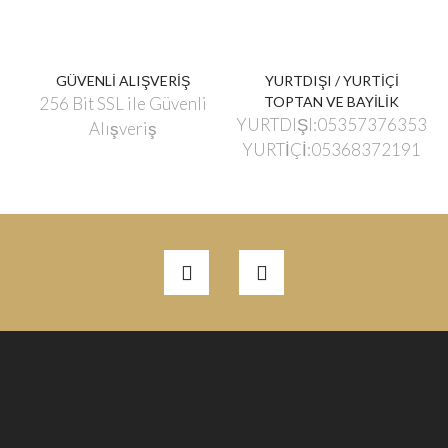
GÜVENLİ ALIŞVERİŞ
YURTDIŞI / YURTİÇİ
256 Bit SSL ile Güvenli
TOPTAN VE BAYİLİK
YURTDIŞI:05357376353
Alışveriş
YURTİÇİ:05368372191