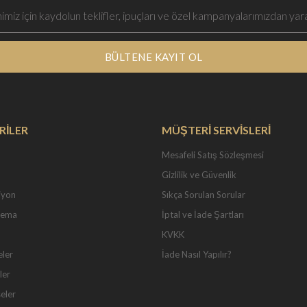
BÜLTENE KAYIT OL
RİLER
MÜŞTERİ SERVİSLERİ
Mesafeli Satış Sözleşmesi
Gizlilik ve Güvenlik
iyon
Sıkça Sorulan Sorular
Tema
İptal ve İade Şartları
KVKK
eler
İade Nasıl Yapılır?
ler
seler