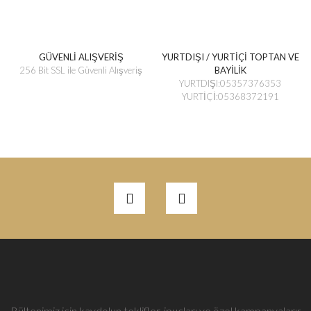
GÜVENLİ ALIŞVERİŞ
YURTDIŞI / YURTİÇİ TOPTAN VE
256 Bit SSL ile Güvenli Alışveriş
BAYİLİK
YURTDIŞI:05357376353
YURTİÇİ:05368372191