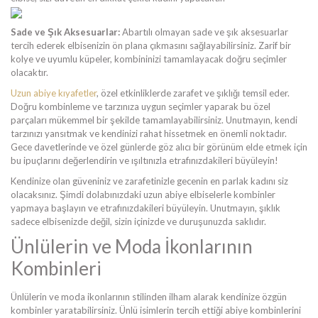
Sade ve Şık Aksesuarlar:
Abartılı olmayan sade ve şık aksesuarlar
tercih ederek elbisenizin ön plana çıkmasını sağlayabilirsiniz. Zarif bir
kolye ve uyumlu küpeler, kombininizi tamamlayacak doğru seçimler
olacaktır.
Uzun abiye kıyafetler
, özel etkinliklerde zarafet ve şıklığı temsil eder.
Doğru kombinleme ve tarzınıza uygun seçimler yaparak bu özel
parçaları mükemmel bir şekilde tamamlayabilirsiniz. Unutmayın, kendi
tarzınızı yansıtmak ve kendinizi rahat hissetmek en önemli noktadır.
Gece davetlerinde ve özel günlerde göz alıcı bir görünüm elde etmek için
bu ipuçlarını değerlendirin ve ışıltınızla etrafınızdakileri büyüleyin!
Kendinize olan güveniniz ve zarafetinizle gecenin en parlak kadını siz
olacaksınız. Şimdi dolabınızdaki uzun abiye elbiselerle kombinler
yapmaya başlayın ve etrafınızdakileri büyüleyin. Unutmayın, şıklık
sadece elbisenizde değil, sizin içinizde ve duruşunuzda saklıdır.
Ünlülerin ve Moda İkonlarının
Kombinleri
Ünlülerin ve moda ikonlarının stilinden ilham alarak kendinize özgün
kombinler yaratabilirsiniz. Ünlü isimlerin tercih ettiği abiye kombinlerini