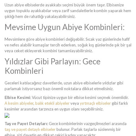
Uzun abiye elbiselerde ayakkabı seçimi büyük önem taşır. Elbisenize
uygun topuklu ayakkabılar veya zarif sandaletlerle kombin yaparak hem
şıklığı hem de rahatlığı yakalayabilirsiniz.
Mevsime Uygun Abiye Kombinleri:
Mevsimlere göre abiye kombinleri değişebilir. Sıcak yaz günlerinde hafif
ve nefes alabilir kumaşlar tercih ederken, soğuk kış günlerinde şık bir şal
veya ceket ekleyerek kombini tamamlayabilirsiniz.
Yıldızlar Gibi Parlayın: Gece
Kombinleri
Geceleri katılacağınız davetlerde, uzun abiye elbiselerle yıldızlar gibi
parlamak istiyorsanız bazı önemli noktalara dikkat etmelisiniz.
Elbise Kesimi:
Vücut tipinize uygun bir elbise kesimi seçmek önemlidir.
A kesim abiyeler
,
balık etekli abiyeler
veya
yırtmaçlı elbiseler
gibi farklı
kesimler arasından tarzınıza en uygun olanı seçebilirsiniz.
Taş ve Payet Detayları:
Gece kombinlerinin vazgeçilmezleri arasında
taş ve payet detaylı elbiseler
bulunur. Parlak taşlarla süslenmiş bir
elbise, sizi davetin en dikkat çekici kadını yapacaktır.