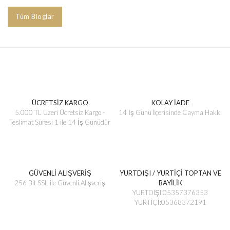
Tüm Bloglar
ÜCRETSİZ KARGO
KOLAY İADE
5.000 TL Üzeri Ücretsiz Kargo -
14 İş Günü İçerisinde Cayma Hakkı
Teslimat Süresi 1 ile 14 İş Günüdür
GÜVENLİ ALIŞVERİŞ
YURTDIŞI / YURTİÇİ TOPTAN VE
256 Bit SSL ile Güvenli Alışveriş
BAYİLİK
YURTDIŞI:05357376353
YURTİÇİ:05368372191