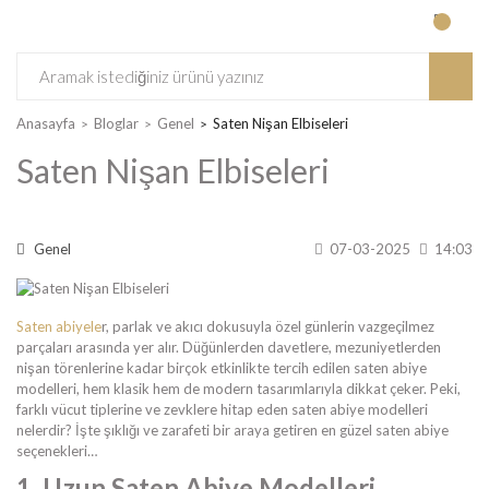
Anasayfa
Bloglar
Genel
Saten Nişan Elbiseleri
Saten Nişan Elbiseleri
Genel
07-03-2025
14:03
Saten abiyele
r, parlak ve akıcı dokusuyla özel günlerin vazgeçilmez
parçaları arasında yer alır. Düğünlerden davetlere, mezuniyetlerden
nişan törenlerine kadar birçok etkinlikte tercih edilen saten abiye
modelleri, hem klasik hem de modern tasarımlarıyla dikkat çeker. Peki,
farklı vücut tiplerine ve zevklere hitap eden saten abiye modelleri
nelerdir? İşte şıklığı ve zarafeti bir araya getiren en güzel saten abiye
seçenekleri…
1. Uzun Saten Abiye Modelleri