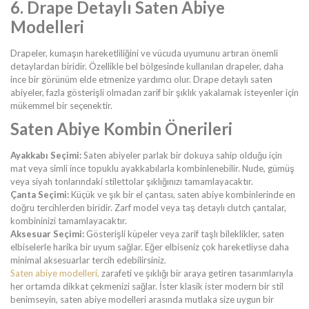
6. Drape Detaylı Saten Abiye
Modelleri
Drapeler, kumaşın hareketliliğini ve vücuda uyumunu artıran önemli
detaylardan biridir. Özellikle bel bölgesinde kullanılan drapeler, daha
ince bir görünüm elde etmenize yardımcı olur. Drape detaylı saten
abiyeler, fazla gösterişli olmadan zarif bir şıklık yakalamak isteyenler için
mükemmel bir seçenektir.
Saten Abiye Kombin Önerileri
Ayakkabı Seçimi:
Saten abiyeler parlak bir dokuya sahip olduğu için
mat veya simli ince topuklu ayakkabılarla kombinlenebilir. Nude, gümüş
veya siyah tonlarındaki stilettolar şıklığınızı tamamlayacaktır.
Çanta Seçimi:
Küçük ve şık bir el çantası, saten abiye kombinlerinde en
doğru tercihlerden biridir. Zarf model veya taş detaylı clutch çantalar,
kombininizi tamamlayacaktır.
Aksesuar Seçimi:
Gösterişli küpeler veya zarif taşlı bileklikler, saten
elbiselerle harika bir uyum sağlar. Eğer elbiseniz çok hareketliyse daha
minimal aksesuarlar tercih edebilirsiniz.
Saten abiye modelleri,
zarafeti ve şıklığı bir araya getiren tasarımlarıyla
her ortamda dikkat çekmenizi sağlar. İster klasik ister modern bir stil
benimseyin, saten abiye modelleri arasında mutlaka size uygun bir