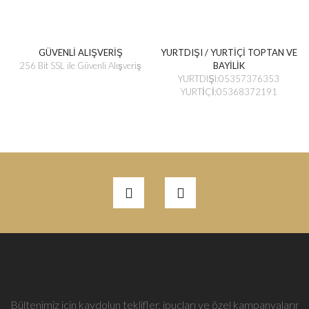
GÜVENLİ ALIŞVERİŞ
YURTDIŞI / YURTİÇİ TOPTAN VE
256 Bit SSL ile Güvenli Alışveriş
BAYİLİK
YURTDIŞI:05357376353
YURTİÇİ:05368372191