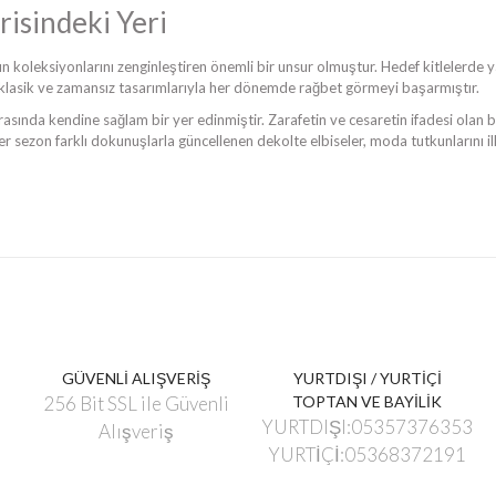
isindeki Yeri
n koleksiyonlarını zenginleştiren önemli bir unsur olmuştur. Hedef kitlelerde ya
klasik ve zamansız tasarımlarıyla her dönemde rağbet görmeyi başarmıştır.
sında kendine sağlam bir yer edinmiştir. Zarafetin ve cesaretin ifadesi olan bu 
Her sezon farklı dokunuşlarla güncellenen dekolte elbiseler, moda tutkunların
GÜVENLİ ALIŞVERİŞ
YURTDIŞI / YURTİÇİ
256 Bit SSL ile Güvenli
TOPTAN VE BAYİLİK
YURTDIŞI:05357376353
Alışveriş
YURTİÇİ:05368372191