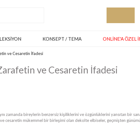
LEKSIYON
KONSEPT / TEMA
ONLINE'A ÖZEL 
tin ve Cesaretin İfadesi
arafetin ve Cesaretin İfadesi
 zamanda bireylerin benzersiz kişiliklerini ve özgünlüklerini yansıtan bir san
n ve cesaretin mükemmel bir birleşimi olan dekolte elbiseler, geçmişten günü