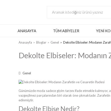
ANASAYFA
TÜM ABIYELER
YENI KO
Anasayfa
Bloglar
Genel
Dekolte Elbiseler: Modanın Zarafe
Dekolte Elbiseler: Modanın Z
Genel
Günümüzde moda sadece giyim tarzını ifade etmekle kalmıyor, aynı
vazgeçilmez parçalarından biri olarak öne çıkmaktadır. Zarafeti
edinmiştir.
Dekolte Elbise Nedir?