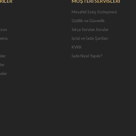
RİLER
MÜŞTERİ SERVİSLERİ
Mesafeli Satış Sözleşmesi
Gizlilik ve Güvenlik
iyon
Sıkça Sorulan Sorular
Tema
İptal ve İade Şartları
KVKK
eler
İade Nasıl Yapılır?
ler
seler