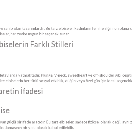
sahip olan tasarımlardır. Bu tarz elbiseler, kadınların feminenliğini ön plana çı
iseler, her zevke uygun bir seçenek sunar..
iselerin Farklı Stilleri
 detaylarda yatmaktadır. Plunge, V-neck, sweetheart ve off-shoulder gibi çeşitli
olte elbiselerin her türlü sosyal etkinlik, düğün veya özel gün için ideal seçen
retin İfadesi
yan güçlü bir ifade aracıdır. Bu tarz elbiseler, sadece fiziksel olarak değil, a
kutlamasının bir yolu olarak kabul edilebilir.