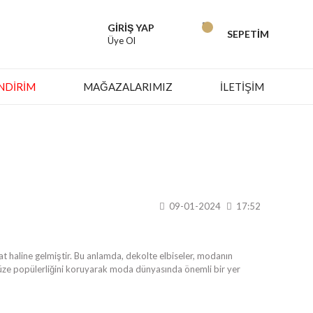
GİRİŞ YAP
SEPETİM
Üye Ol
İNDIRIM
MAĞAZALARIMIZ
İLETİŞİM
09-01-2024
17:52
at haline gelmiştir. Bu anlamda, dekolte elbiseler, modanın
müze popülerliğini koruyarak moda dünyasında önemli bir yer