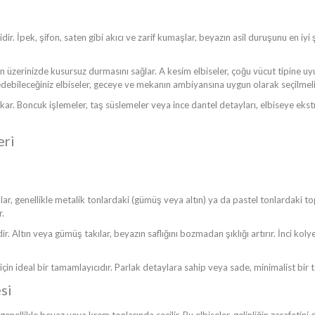
. İpek, şifon, saten gibi akıcı ve zarif kumaşlar, beyazın asil duruşunu en iyi ş
n üzerinizde kusursuz durmasını sağlar. A kesim elbiseler, çoğu vücut tipine u
 edebileceğiniz elbiseler, geceye ve mekanın ambiyansına uygun olarak seçilmeli
ar. Boncuk işlemeler, taş süslemeler veya ince dantel detayları, elbiseye ekstra
eri
ar, genellikle metalik tonlardaki (gümüş veya altın) ya da pastel tonlardaki 
r.
Altın veya gümüş takılar, beyazın saflığını bozmadan şıklığı artırır. İnci kolyele
için ideal bir tamamlayıcıdır. Parlak detaylara sahip veya sade, minimalist bir ta
si