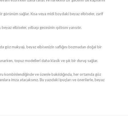
i devam ettirirken daha rahat ve hareketli bir gecenin de kapılarını
ir görünüm sağlar. Kısa veya midi boydaki beyaz elbiseler, zarif
yaz elbiseler, yılbaşı gecesinin ışıltısını yansıtır.
ında göz makyajı, beyaz elbisenizin saflığını bozmadan doğal bir
 sunarken, topuz modelleri daha klasik ve şık bir duruş sağlar.
doğru kombinlendiğinde ve özenle bakıldığında, her ortamda göz
nılara imza atacaksınız. Bu yazıdaki ipuçları ve önerilerle, beyaz