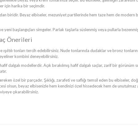
 genellikle beyaz veya krem tonlarında seçilir. Bu elbiseler, gelinliğin zarafetin
er için harika bir seçimdir.
ndan biridir. Beyaz elbiseler, mezuniyet partilerinde hem taze hem de modern b
e yeni başlangıçları simgeler. Parlak taşlarla süslenmiş veya pullarla bezenmiş be
aç Önerileri
ışıltılı tonları tercih edebilirsiniz. Nude tonlarında dudaklar ve bronz tonlar
 eyeliner kombini deneyebilirsiniz.
 hafif dalgalı modellerdir. Açık bırakılmış hafif dalgalı saçlar, zarif bir görünüm
tır.
eken özel bir parçadır. Şıklığı, zarafeti ve saflığı temsil eden bu elbiseler, 
gecesi olsun, beyaz elbisenizle hem kendinizi özel hissedecek hem de unutulmaz a
eviyeye çıkarabilirsiniz.