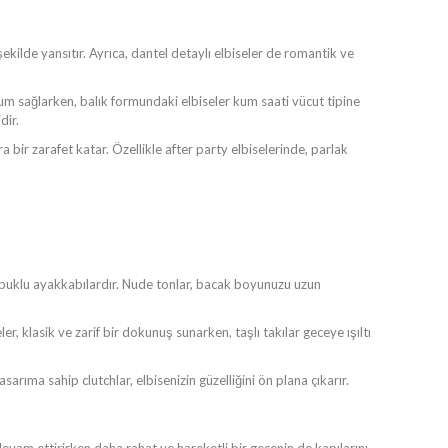
ekilde yansıtır. Ayrıca, dantel detaylı elbiseler de romantik ve
yum sağlarken, balık formundaki elbiseler kum saati vücut tipine
dir.
 bir zarafet katar. Özellikle after party elbiselerinde, parlak
topuklu ayakkabılardır. Nude tonlar, bacak boyunuzu uzun
r, klasik ve zarif bir dokunuş sunarken, taşlı takılar geceye ışıltı
sarıma sahip clutchlar, elbisenizin güzelliğini ön plana çıkarır.