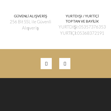
GÜVENLİ ALIŞVERİŞ
YURTDIŞI / YURTİÇİ
256 Bit SSL ile Güvenli
TOPTAN VE BAYİLİK
YURTDIŞI:05357376353
Alışveriş
YURTİÇİ:05368372191