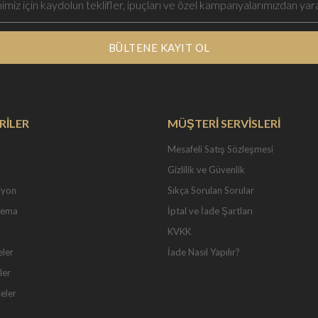
BÜLTENE KAYIT OL
RİLER
MÜŞTERİ SERVİSLERİ
Mesafeli Satış Sözleşmesi
Gizlilik ve Güvenlik
iyon
Sıkça Sorulan Sorular
Tema
İptal ve İade Şartları
KVKK
eler
İade Nasıl Yapılır?
ler
seler