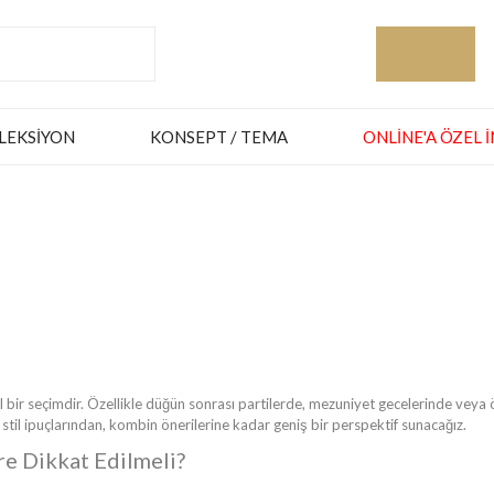
LEKSIYON
KONSEPT / TEMA
ONLINE'A ÖZEL 
el bir seçimdir. Özellikle düğün sonrası partilerde, mezuniyet gecelerinde veya 
 stil ipuçlarından, kombin önerilerine kadar geniş bir perspektif sunacağız.
re Dikkat Edilmeli?