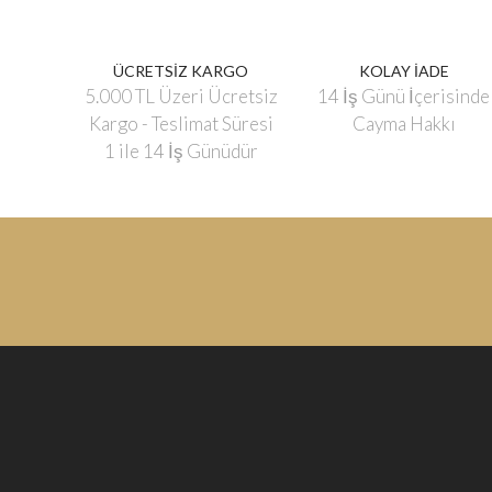
ÜCRETSİZ KARGO
KOLAY İADE
5.000 TL Üzeri Ücretsiz
14 İş Günü İçerisinde
Kargo - Teslimat Süresi
Cayma Hakkı
1 ile 14 İş Günüdür