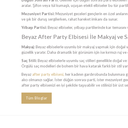
Düğün Sonrası Parti:
Gelinler için düğün sonrası parti elbiseleri
aralar. Şifon veya tül kumaşlı, uçuşan etekli elbiseler bu tür partil
Mezuniyet Partisi:
Mezuniyet geceleri gençlerin en özel anıları
ve şık bir duruş sergilerken, rahat hareket imkanı da sunar.
Yılbaşı Partisi:
Beyaz elbiseler, yılbaşı partilerinde kar temasını v
Beyaz After Party Elbisesi İle Makyaj ve S
Makyaj:
Beyaz elbiselerle uyumlu bir makyaj yapmak için doğal ve 
güzellik yaratır. Daha dramatik bir görünüm için ise kırmızı ruj ve
Saç Stili:
Beyaz elbiselerle uyumlu saç stilleri genellikle doğal ve
Örgülü saç modelleri de bohem bir hava katarak farklı bir stil yara
Beyaz
after party elbisesi,
her kadının gardırobunda bulunması ger
alıcı olmanızı sağlar. İster düğün sonrası parti, ister mezuniyet 
after party elbisenizi en iyi şekilde taşıyabilir ve stilinizi bir üst s
Tüm Bloglar