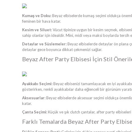
Kumaş ve Doku:
Beyaz elbiselerde kumaş seçimi oldukça önemlidir
feminen bir hava katar.
Kesim ve Siluet:
Vücut tipinize uygun bir kesim seçmek, elbiseni
sahip olanlar için idealdir. Mini, midi veya maksi boylarda tercih
Detaylar ve Süslemeler:
Beyaz elbiselerde detaylar ön plana çık
detaylar gece boyunca dikkat çekmenizi sağlar.
Beyaz After Party Elbisesi İçin Stil Öneril
Ayakkabı Seçimi:
Beyaz elbisenizi tamamlayacak en iyi ayakkabıl
gösterirken, renkli ayakkabılar daha eğlenceli bir görünüm yaratı
Aksesuarlar:
Beyaz elbiselerde aksesuar seçimi oldukça önemlidir. 
katar.
Çanta Seçimi:
Küçük ve şık clutch çantalar, after party elbiseleri 
Farklı Temalarda Beyaz After Party Elbise